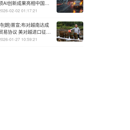
项AI创新成果亮相中国移
动全球合作伙伴大会
2026-02-02 01:17:21
特{朗}普宣;布对越南达成
贸易协议 美对越进口征收
20%关税
2026-01-27 10:59:21