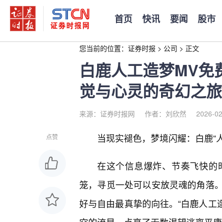
首页
快讯
要闻
股市
您当前的位置：
证券时报
>
公司
>
正文
白鹿人工造梦MV免
觉与心灵的奇幻之旅
来源：证券时报网
作者：刘欣然
2026-02
当现实褪色，梦境闪耀：白鹿“人
点赞
在这个信息爆炸、节奏飞快的
笼，寻觅一处可以安放灵魂的角落
好与自由最真挚的向往。“白鹿人工