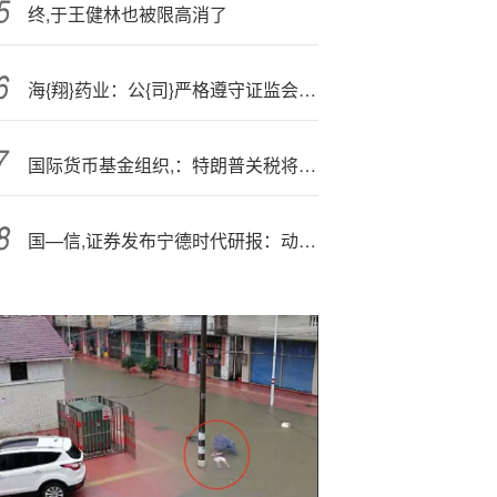
终,于王健林也被限高消了
海{翔}药业：公{司}严格遵守证监会、深交所相关法律法规规定履行信息披露义务
国际货币基金组织,：特朗普关税将“在短期和长期内”拖累全球经济
国—信,证券发布宁德时代研报：动储电池出货快速增长，产能扩张稳步推进