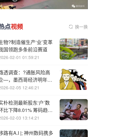
热点
视频
换一换
生物?制造催生产‘业’变革
我国领跑多条前沿赛道
2026-02-01 01:59:21
路透调查：?通胀风险高
企—，墨西哥经济明年料
缓慢复苏
2026-02-05 12:46:21
实朴检测最新股东‘户’数
环比下降8.01% 筹码趋向
集中
2026-02-03 13:14:21
移路有A.I |; 神州数码携多