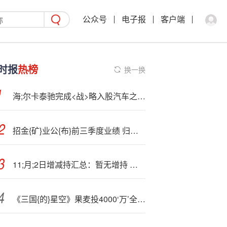
公众号
电子报
客户端
时报
热榜
换一换
海;尔卡泰驰完成<战>略入股汽车之家 巨头打响“生态圈”争夺战
招金{矿}业公{布}前三季度业绩 归母净利润约21.17亿元同比增长140.43%
11;月;2日增减持汇总：暂无增持 永臻股份等5股拟减持（表）
《三国{的}星空》果麦投4000‘万’全亏，光线却不亏？（内含福利）